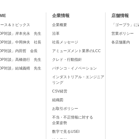
ME
企業情報
店舗情報
ュース＆トピックス
企業概要
「ゴープラ」に
OP対談」岸本光永 先生
沿革
営業ポリシー
OP対談」中岡伸夫 社長
社長メッセージ
各店舗案内
OP対談」内田哲 会長
アミューズメント業界のLCC
OP対談」高橋徳行 先生
クレド・行動指針
OP対談」結城義晴 先生
パチンコ・イノベーション
インダストリアル・エンジニア
リング
CSV経営
組織図
お取引ポリシー
不当・不正情報に対する
企業姿勢
数字で見るUSEI