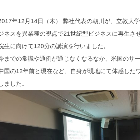
2017年12月14日（木） 弊社代表の朝川が、立教
ジネスを異業種の視点で21世紀型ビジネスに再生さ
院生に向けて120分の講演を行いました。
今までの常識や通例が通じなくなるなか、米国のサ
中国の12年前と現在など、自身が現地にて体感した
しました。