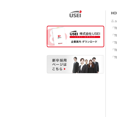
HO
ニ
「T
「T
「T
「T
「T