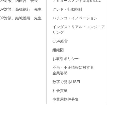
OP対談」内田哲 会長
アミューズメント業界のLCC
OP対談」高橋徳行 先生
クレド・行動指針
OP対談」結城義晴 先生
パチンコ・イノベーション
インダストリアル・エンジニア
リング
CSV経営
組織図
お取引ポリシー
不当・不正情報に対する
企業姿勢
数字で見るUSEI
社会貢献
事業用物件募集