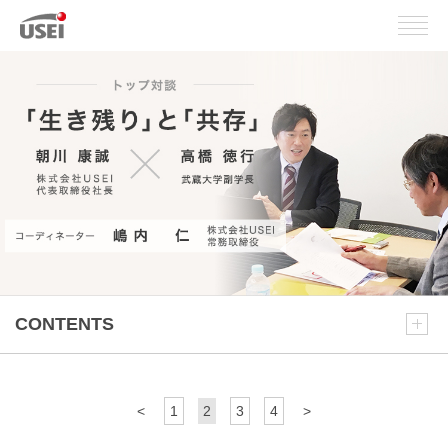
CONTENTS
<
1
2
3
4
>