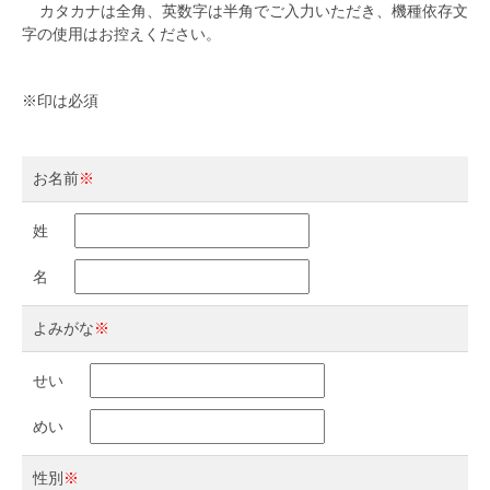
カタカナは全角、英数字は半角でご入力いただき、機種依存文
字の使用はお控えください。
※
印は必須
お名前
※
姓
名
よみがな
※
せい
めい
性別
※